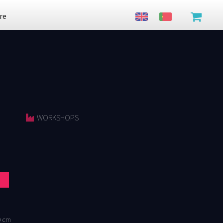
re
WORKSHOPS
0 cm