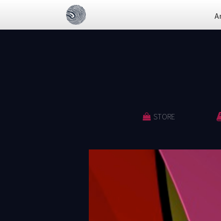
A
STORE