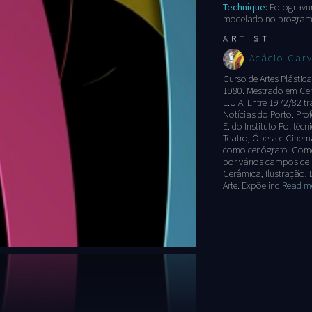
Technique:
Fotogravur
modelado no progra
ARTIST
Acácio Car
Curso de Artes Plástic
1980. Mestrado em Cen
E.U.A. Entre 1972/82 t
Notícias do Porto. Prof
E. do Instituto Polité
Teatro, Ópera e Cinem
como cenógrafo. Como 
por vários campos de 
Cerâmica, Ilustração, 
Arte. Expõe ind
Read mo