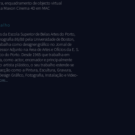
a, enquadramento de objecto virtual
ma Maxon Cinema 4D em MAC
valho
as da Escola Superior de Belas Artes do Porto,
ografia 86/88 pela Universidade de Boston,
rabalha como designer gráfico no Jornal de
essor Adjunto na Área de Artes e Ofícios da E. S.
cnico do Porto. Desde 1965 que trabalha em
a, como actor, encenador e principalmente
artista plástico, o seu trabalho estende-se
acção como a Pintura, Escultura, Gravura,
Design Gráfico, Fotografia, Instalação e Video-
re...