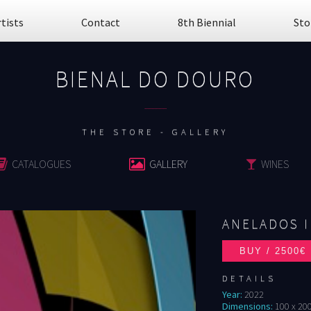
rtists
Contact
8th Biennial
Sto
BIENAL DO DOURO
................
THE STORE - GALLERY
CATALOGUES
GALLERY
WINES
ANELADOS I
DETAILS
Year:
2022
Dimensions:
100 x 20