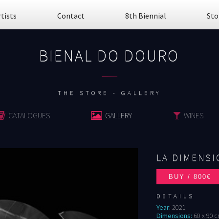
rtists
Contact
8th Biennial
Sto
BIENAL DO DOURO
................
THE STORE - GALLERY
CATALOGUES
GALLERY
WINES
LA DIMENS
DETAILS
Year:
2021
Dimensions:
60 x 90 