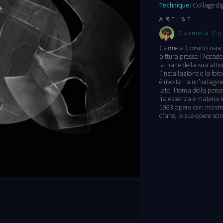
Technique:
Collage dig
ARTIST
Carmela Cor
Carmela Corsitto nasce
pittura presso l’Accadem
fa parte della sua attiv
l’installazione e la fot
è rivolta a un’indagin
lato il tema della perce
fra essenza e materia 
1983 opera con mostre in
d'arte; le sue opere so