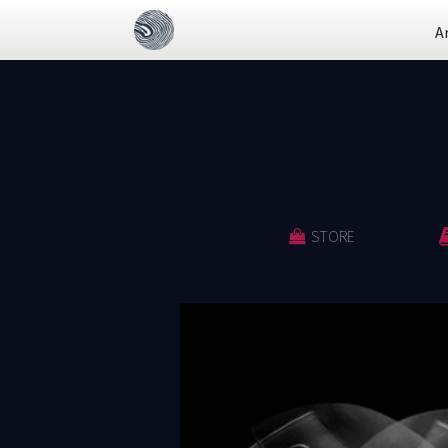
A
STORE