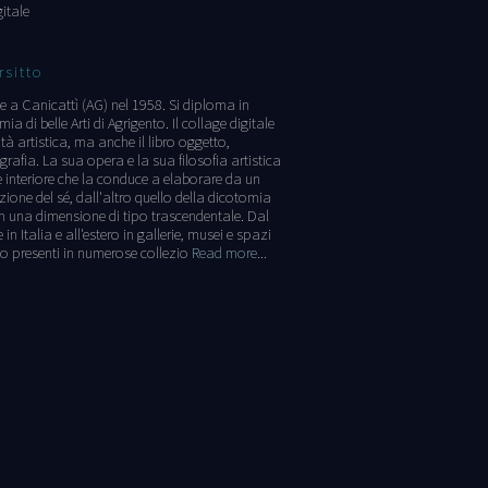
itale
sitto
 a Canicattì (AG) nel 1958. Si diploma in
ia di belle Arti di Agrigento. Il collage digitale
ità artistica, ma anche il libro oggetto,
ografia. La sua opera e la sua filosofia artistica
e interiore che la conduce a elaborare da un
zione del sé, dall'altro quello della dicotomia
in una dimensione di tipo trascendentale. Dal
 Italia e all'estero in gallerie, musei e spazi
no presenti in numerose collezio
Read more...